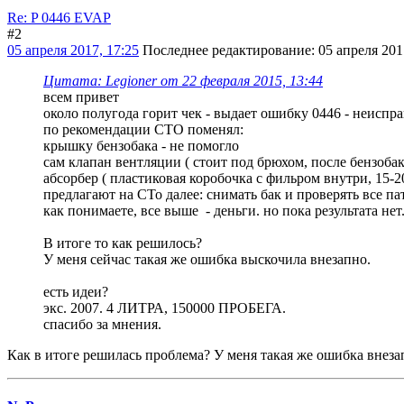
Re: P 0446 EVAP
#2
05 апреля 2017, 17:25
Последнее редактирование
: 05 апреля 20
Цитата: Legioner от 22 февраля 2015, 13:44
всем привет
около полугода горит чек - выдает ошибку 0446 - неиспр
по рекомендации СТО поменял:
крышку бензобака - не помогло
сам клапан вентляции ( стоит под брюхом, после бензобак
абсорбер ( пластиковая коробочка с фильром внутри, 15-20
предлагают на СТо далее: снимать бак и проверять все па
как понимаете, все выше - деньги. но пока результата нет
В итоге то как решилось?
У меня сейчас такая же ошибка выскочила внезапно.
есть идеи?
экс. 2007. 4 ЛИТРА, 150000 ПРОБЕГА.
спасибо за мнения.
Как в итоге решилась проблема? У меня такая же ошибка внеза