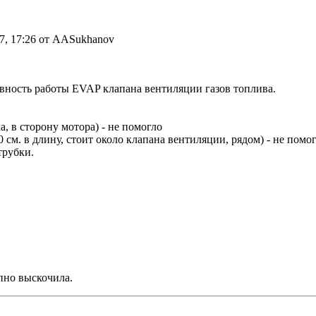
17, 17:26 от AASukhanov
авность работы EVAP клапана вентиляции газов топлива.
а, в сторону мотора) - не помогло
 см. в длину, стоит около клапана вентиляции, рядом) - не помог
трубки.
.
пно выскочила.