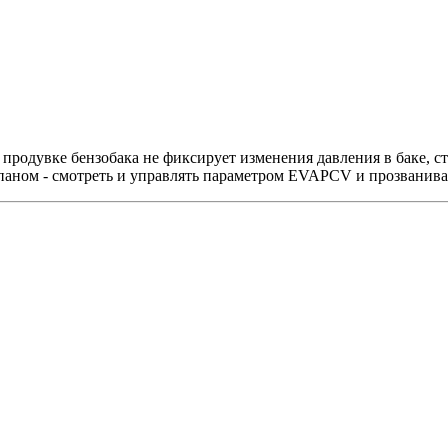
 продувке бензобака не фиксирует изменения давления в баке, с
апаном - смотреть и управлять параметром EVAPCV и прозванив